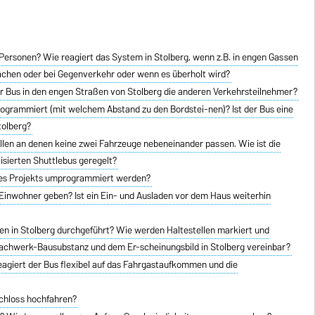
Personen? Wie reagiert das System in Stolberg, wenn z.B. in engen Gassen
achen oder bei Gegenverkehr oder wenn es überholt wird?
er Bus in den engen Straßen von Stolberg die anderen Verkehrsteilnehmer?
rogrammiert (mit welchem Abstand zu den Bordstei-nen)? Ist der Bus eine
tolberg?
tellen an denen keine zwei Fahrzeuge nebeneinander passen. Wie ist die
isierten Shuttlebus geregelt?
 des Projekts umprogrammiert werden?
 Einwohner geben? Ist ein Ein- und Ausladen vor dem Haus weiterhin
 in Stolberg durchgeführt? Wie werden Haltestellen markiert und
n Fachwerk-Bausubstanz und dem Er-scheinungsbild in Stolberg vereinbar?
reagiert der Bus flexibel auf das Fahrgastaufkommen und die
chloss hochfahren?