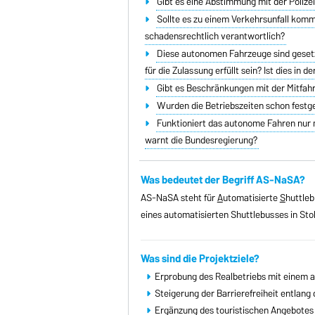
Gibt es eine Abstimmung mit der Poliz
Sollte es zu einem Verkehrsunfall komme
schadensrechtlich verantwortlich?
Diese autonomen Fahrzeuge sind geset
für die Zulassung erfüllt sein? Ist dies i
Gibt es Beschränkungen mit der Mitfa
Wurden die Betriebszeiten schon festg
Funktioniert das autonome Fahren nur 
warnt die Bundesregierung?
Was bedeutet der Begriff AS-NaSA?
AS-NaSA steht für
A
utomatisierte
S
huttle
eines automatisierten Shuttlebusses in St
Was sind die Projektziele?
Erprobung des Realbetriebs mit einem a
Steigerung der Barrierefreiheit entlang 
Ergänzung des touristischen Angebotes 