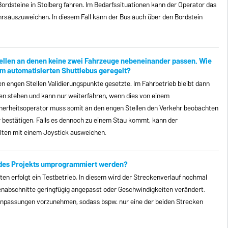
ordsteine in Stolberg fahren. Im Bedarfssituationen kann der Operator das
sauszuweichen. In diesem Fall kann der Bus auch über den Bordstein
 Stellen an denen keine zwei Fahrzeuge nebeneinander passen. Wie
dem automatisierten Shuttlebus geregelt?
 engen Stellen Validierungspunkte gesetzte. Im Fahrbetrieb bleibt dann
ten stehen und kann nur weiterfahren, wenn dies von einem
icherheitsoperator muss somit an den engen Stellen den Verkehr beobachten
r bestätigen. Falls es dennoch zu einem Stau kommt, kann der
lten mit einem Joystick ausweichen.
f des Projekts umprogrammiert werden?
ten erfolgt ein Testbetrieb. In diesem wird der Streckenverlauf nochmal
enabschnitte geringfügig angepasst oder Geschwindigkeiten verändert.
Anpassungen vorzunehmen, sodass bspw. nur eine der beiden Strecken