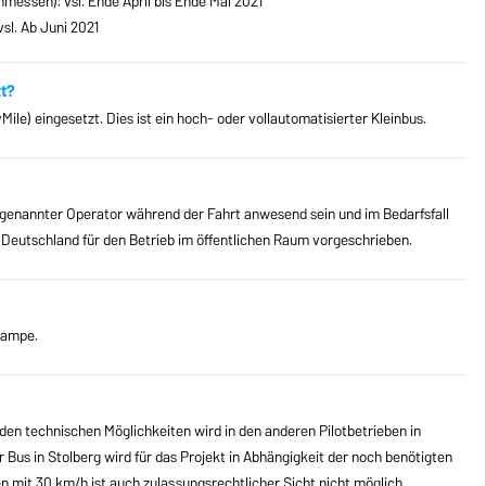
messen): vsl. Ende April bis Ende Mai 2021
vsl. Ab Juni 2021
t?
ile) eingesetzt. Dies ist ein hoch- oder vollautomatisierter Kleinbus.
ogenannter Operator während der Fahrt anwesend sein und im Bedarfsfall
 in Deutschland für den Betrieb im öffentlichen Raum vorgeschrieben.
Rampe.
den technischen Möglichkeiten wird in den anderen Pilotbetrieben in
Bus in Stolberg wird für das Projekt in Abhängigkeit der noch benötigten
en mit 30 km/h ist auch zulassungsrechtlicher Sicht nicht möglich.