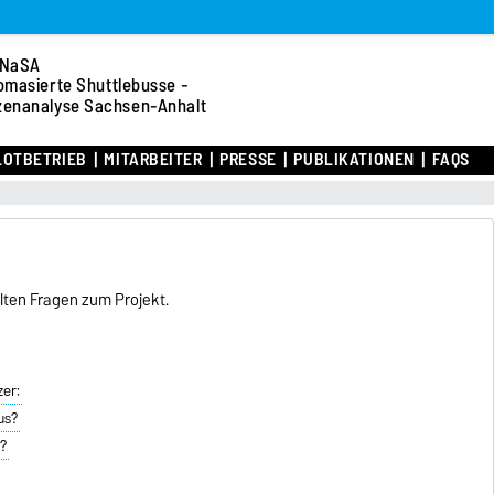
NaSA
omasierte Shuttlebusse -
zenanalyse Sachsen-Anhalt
LOTBETRIEB
MITARBEITER
PRESSE
PUBLIKATIONEN
FAQS
llten Fragen zum Projekt.
zer:
us?
t?