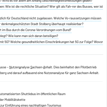
ei? Wird es vor allem am Anfang Geschwindigkeitsmessungen geben?
n: Wie ist die rechtliche Situation? Wer gilt als Fah-rer des Busses, wer ist
zlich für Deutschland nicht zugelassen. Welche Vo-raussetzungen müssen
n der denkmalgeschützten Stadt Stolberg überhaupt realisierbar?
hrt im Bus durch die Corona-Verordnungen vom Bund?
elegt? Wie kann man sich daran beteiligen?
mit 5G? Welche gesundheitlichen Einschränkungen hat 5G zur Folge? Wovor
busse –
N
utzen
a
nalyse
S
achsen-
A
nhalt. Dies beinhaltet den Pilotbetrieb
olberg und darauf aufbauend eine Nutzenanalyse für ganz Sachsen-Anhalt.
utomatisierten Shuttlebus im öffentlichen Raum
der Mobilitätskette
zur Einführung eines nachhaltigen Tourismus