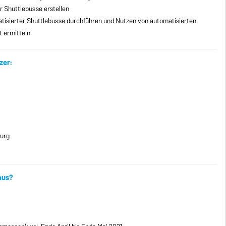
r Shuttlebusse erstellen
atisierter Shuttlebusse durchführen und Nutzen von automatisierten
 ermitteln
zer:
burg
 aus?