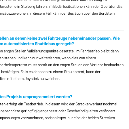
ordsteine in Stolberg fahren. Im Bedarfssituationen kann der Operator das
sauszuweichen. In diesem Fall kann der Bus auch über den Bordstein
 Stellen an denen keine zwei Fahrzeuge nebeneinander passen. Wie
dem automatisierten Shuttlebus geregelt?
 engen Stellen Validierungspunkte gesetzte. Im Fahrbetrieb bleibt dann
ten stehen und kann nur weiterfahren, wenn dies von einem
icherheitsoperator muss somit an den engen Stellen den Verkehr beobachten
r bestätigen. Falls es dennoch zu einem Stau kommt, kann der
lten mit einem Joystick ausweichen.
f des Projekts umprogrammiert werden?
ten erfolgt ein Testbetrieb. In diesem wird der Streckenverlauf nochmal
enabschnitte geringfügig angepasst oder Geschwindigkeiten verändert.
Anpassungen vorzunehmen, sodass bspw. nur eine der beiden Strecken