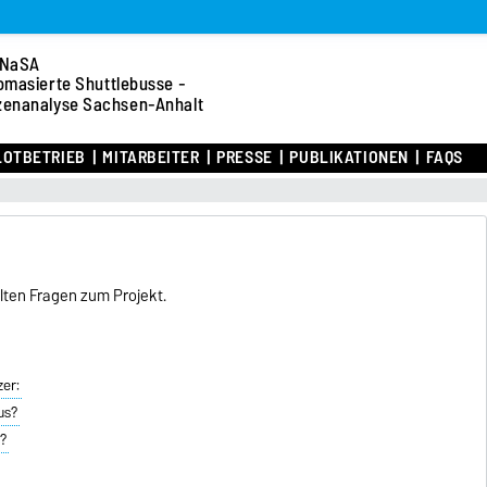
NaSA
omasierte Shuttlebusse -
zenanalyse Sachsen-Anhalt
LOTBETRIEB
MITARBEITER
PRESSE
PUBLIKATIONEN
FAQS
llten Fragen zum Projekt.
zer:
us?
t?