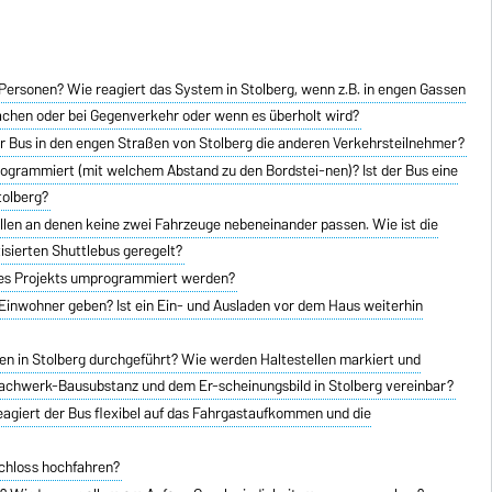
Personen? Wie reagiert das System in Stolberg, wenn z.B. in engen Gassen
achen oder bei Gegenverkehr oder wenn es überholt wird?
er Bus in den engen Straßen von Stolberg die anderen Verkehrsteilnehmer?
rogrammiert (mit welchem Abstand zu den Bordstei-nen)? Ist der Bus eine
tolberg?
tellen an denen keine zwei Fahrzeuge nebeneinander passen. Wie ist die
isierten Shuttlebus geregelt?
 des Projekts umprogrammiert werden?
 Einwohner geben? Ist ein Ein- und Ausladen vor dem Haus weiterhin
 in Stolberg durchgeführt? Wie werden Haltestellen markiert und
n Fachwerk-Bausubstanz und dem Er-scheinungsbild in Stolberg vereinbar?
reagiert der Bus flexibel auf das Fahrgastaufkommen und die
chloss hochfahren?