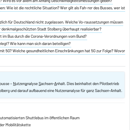
ei? Wird es vor allem am Anfang Geschwindigkeitsmessungen geben?
n: Wie ist die rechtliche Situation? Wer gilt als Fah-rer des Busses, wer ist
zlich für Deutschland nicht zugelassen. Welche Vo-raussetzungen müssen
n der denkmalgeschützten Stadt Stolberg überhaupt realisierbar?
hrt im Bus durch die Corona-Verordnungen vom Bund?
elegt? Wie kann man sich daran beteiligen?
mit 5G? Welche gesundheitlichen Einschränkungen hat 5G zur Folge? Wovor
ebusse –
N
utzen
a
nalyse
S
achsen-
A
nhalt. Dies beinhaltet den Pilotbetrieb
tolberg und darauf aufbauend eine Nutzenanalyse für ganz Sachsen-Anhalt.
utomatisierten Shuttlebus im öffentlichen Raum
der Mobilitätskette