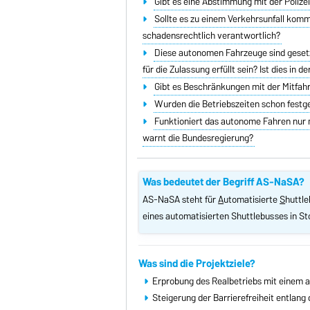
Gibt es eine Abstimmung mit der Poliz
Sollte es zu einem Verkehrsunfall komme
schadensrechtlich verantwortlich?
Diese autonomen Fahrzeuge sind geset
für die Zulassung erfüllt sein? Ist dies i
Gibt es Beschränkungen mit der Mitfa
Wurden die Betriebszeiten schon festg
Funktioniert das autonome Fahren nur 
warnt die Bundesregierung?
Was bedeutet der Begriff AS-NaSA?
AS-NaSA steht für
A
utomatisierte
S
huttl
eines automatisierten Shuttlebusses in S
Was sind die Projektziele?
Erprobung des Realbetriebs mit einem a
Steigerung der Barrierefreiheit entlang 