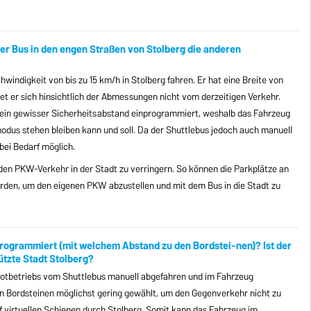
der Bus in den engen Straßen von Stolberg die anderen
hwindigkeit von bis zu 15 km/h in Stolberg fahren. Er hat eine Breite von
t er sich hinsichtlich der Abmessungen nicht vom derzeitigen Verkehr.
k ein gewisser Sicherheitsabstand einprogrammiert, weshalb das Fahrzeug
odus stehen bleiben kann und soll. Da der Shuttlebus jedoch auch manuell
bei Bedarf möglich.
den PKW-Verkehr in der Stadt zu verringern. So können die Parkplätze an
rden, um den eigenen PKW abzustellen und mit dem Bus in die Stadt zu
programmiert (mit welchem Abstand zu den Bordstei-nen)? Ist der
ützte Stadt Stolberg?
ilotbetriebs vom Shuttlebus manuell abgefahren und im Fahrzeug
n Bordsteinen möglichst gering gewählt, um den Gegenverkehr nicht zu
uf virtuellen Schienen durch Stolberg. Somit kann das Fahrzeug im