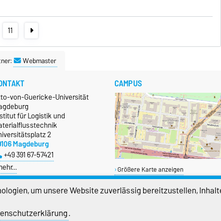
11
tner:
Webmaster
ONTAKT
CAMPUS
tto-von-Guericke-Universität
agdeburg
stitut für Logistik und
terialflusstechnik
iversitätsplatz 2
9106 Magdeburg
+49 391 67-57421
mehr…
Größere Karte anzeigen
logien, um unsere Website zuverlässig bereitzustellen, Inhalt
enschutzerklärung
.