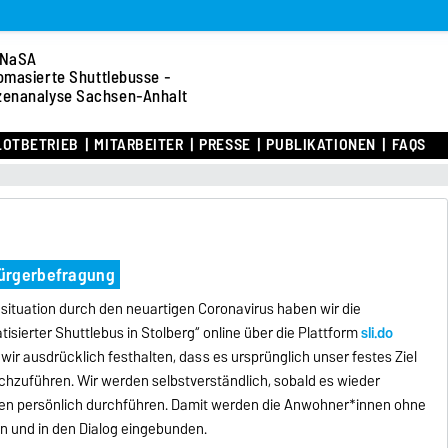
NaSA
omasierte Shuttlebusse -
zenanalyse Sachsen-Anhalt
LOTBETRIEB
MITARBEITER
PRESSE
PUBLIKATIONEN
FAQS
Bürgerbefragung
ituation durch den neuartigen Coronavirus haben wir die
sierter Shuttlebus in Stolberg“ online über die Plattform
sli.do
wir ausdrücklich festhalten, dass es ursprünglich unser festes Ziel
rchzuführen. Wir werden selbstverständlich, sobald es wieder
ngen persönlich durchführen. Damit werden die Anwohner*innen ohne
n und in den Dialog eingebunden.