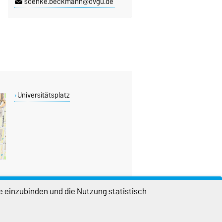
soenke.beckmann@ovgu.de
Universitätsplatz
e einzubinden und die Nutzung statistisch
DIESE SEITE
Vorlesen