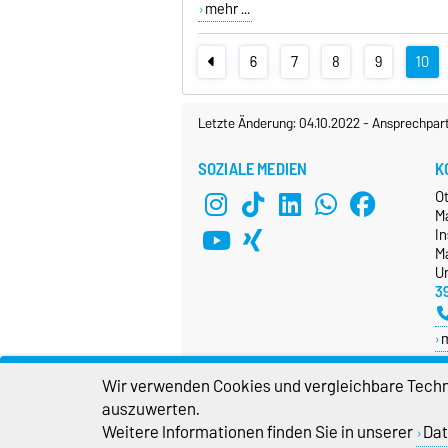
mehr ...
6
7
8
9
10
Letzte Änderung: 04.10.2022
-
Ansprechpar
SOZIALE MEDIEN
K
O
M
In
Ma
Un
3
Wir verwenden Cookies und vergleichbare Techno
auszuwerten.
Weitere Informationen finden Sie in unserer
Dat